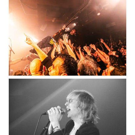
METZ – LA MAROQUINERIE
,
,
2024-11-04
Concert
Numérique
Photos
POGO CAR CRASH CONTROL – LA
MAROQUINERIE
,
,
2024-02-03
Concert
Numérique
Photos