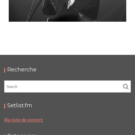
BECK – LA MAROQUINERIE
,
,
2022-09-08
Concert
Numérique
Photos
Recherche
Setlist.fm
Ma liste de concert