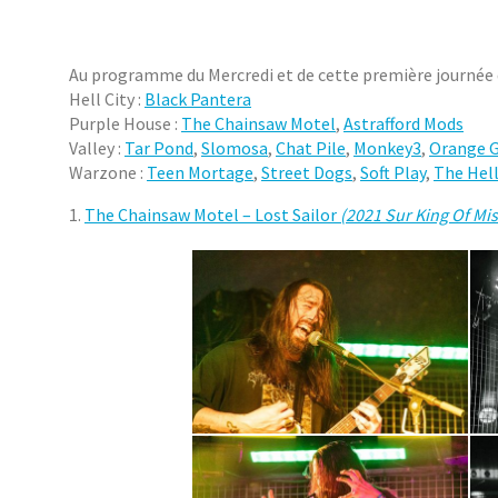
Au programme du Mercredi et de cette première journée d
Hell City :
Black Pantera
Purple House :
The Chainsaw Motel
,
Astrafford Mods
Valley :
Tar Pond
,
Slomosa
,
Chat Pile
,
Monkey3
,
Orange G
Warzone :
Teen Mortage
,
Street Dogs
,
Soft Play
,
The Hel
1.
The Chainsaw Motel – Lost Sailor
(2021 Sur King Of Mis