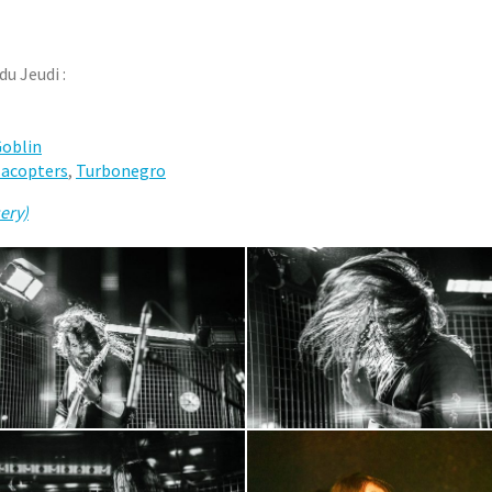
u Jeudi :
oblin
lacopters
,
Turbonegro
ery)