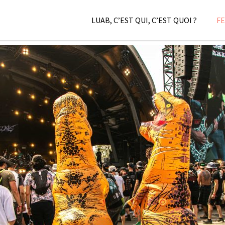
LUAB, C’EST QUI, C’EST QUOI ?
FE
ois M
Festival
,
LC/DC
,
Numér