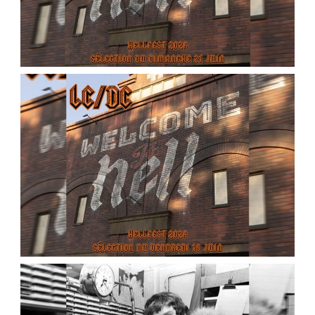
LC/DC #24 – HELLFEST 2026 – SÉLECTION DU
DIMANCHE 21 JUIN
,
,
2026-05-28
Festival
LC/DC
Podcasts
LC/DC #24 – HELLFEST 2026 – SÉLECTION DU
VENDREDI 19 JUIN
,
,
2026-03-28
Festival
LC/DC
Podcasts