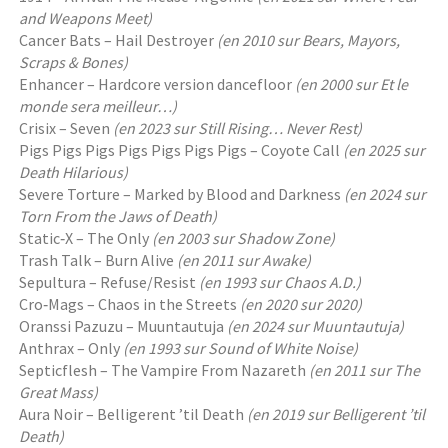
and Weapons Meet)
Cancer Bats – Hail Destroyer
(en 2010 sur Bears, Mayors,
Scraps & Bones)
Enhancer – Hardcore version dancefloor
(en 2000 sur Et le
monde sera meilleur…)
Crisix – Seven
(en 2023 sur Still Rising… Never Rest)
Pigs Pigs Pigs Pigs Pigs Pigs Pigs – Coyote Call
(en 2025 sur
Death Hilarious)
Severe Torture – Marked by Blood and Darkness
(en 2024 sur
Torn From the Jaws of Death)
Static‐X – The Only
(en 2003 sur Shadow Zone)
Trash Talk – Burn Alive
(en 2011 sur Awake)
Sepultura – Refuse/Resist
(en 1993 sur Chaos A.D.)
Cro‐Mags – Chaos in the Streets
(en 2020 sur 2020)
Oranssi Pazuzu – Muuntautuja
(en 2024 sur Muuntautuja)
Anthrax – Only
(en 1993 sur Sound of White Noise)
Septicflesh – The Vampire From Nazareth
(en 2011 sur The
Great Mass)
Aura Noir – Belligerent ’til Death
(en 2019 sur Belligerent ’til
Death)