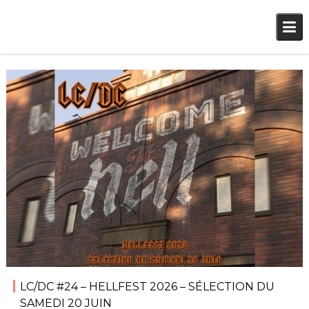
Skip
to
content
2026-04-28
François M
Festival
,
LC/DC
,
Podcasts
LC/DC #24 – HELLFEST 2026 – SÉLECTION DU
SAMEDI 20 JUIN