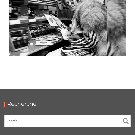
LUAB 58 – EST-CE HYGIÉNIQUE DE BAISER
DANS UNE PISCINE ?
,
2026-03-25
Listen Up And Bleed
Podcasts
Recherche