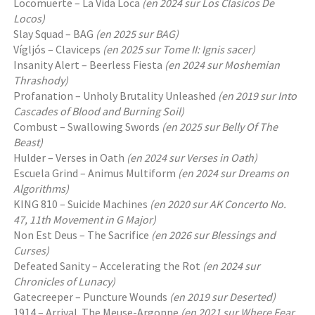
Locomuerte – La Vida Loca
(en 2024 sur Los Clasicos De
Locos)
Slay Squad – BAG
(en 2025 sur BAG)
Vígljós – Claviceps
(en 2025 sur Tome II: Ignis sacer)
Insanity Alert – Beerless Fiesta
(en 2024 sur Moshemian
Thrashody)
Profanation – Unholy Brutality Unleashed
(en 2019 sur Into
Cascades of Blood and Burning Soil)
Combust – Swallowing Swords
(en 2025 sur Belly Of The
Beast)
Hulder – Verses in Oath
(en 2024 sur Verses in Oath)
Escuela Grind – Animus Multiform
(en 2024 sur Dreams on
Algorithms)
KING 810 – Suicide Machines
(en 2020 sur AK Concerto No.
47, 11th Movement in G Major)
Non Est Deus – The Sacrifice
(en 2026 sur Blessings and
Curses)
Defeated Sanity – Accelerating the Rot
(en 2024 sur
Chronicles of Lunacy)
Gatecreeper – Puncture Wounds
(en 2019 sur Deserted)
1914 – Arrival. The Meuse-Argonne
(en 2021 sur Where Fear