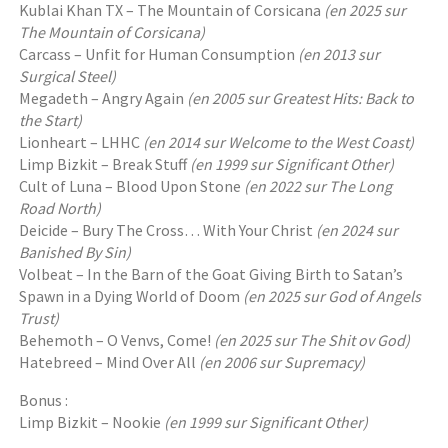
Kublai Khan TX – The Mountain of Corsicana
(en 2025 sur
The Mountain of Corsicana)
Carcass – Unfit for Human Consumption
(en 2013 sur
Surgical Steel)
Megadeth – Angry Again
(en 2005 sur Greatest Hits: Back to
the Start)
Lionheart – LHHC
(en 2014 sur Welcome to the West Coast)
Limp Bizkit – Break Stuff
(en 1999 sur Significant Other)
Cult of Luna – Blood Upon Stone
(en 2022 sur The Long
Road North)
Deicide – Bury The Cross… With Your Christ
(en 2024 sur
Banished By Sin)
Volbeat – In the Barn of the Goat Giving Birth to Satan’s
Spawn in a Dying World of Doom
(en 2025 sur God of Angels
Trust)
Behemoth – O Venvs, Come!
(en 2025 sur The Shit ov God)
Hatebreed – Mind Over All
(en 2006 sur Supremacy)
Bonus :
Limp Bizkit – Nookie
(en 1999 sur Significant Other)