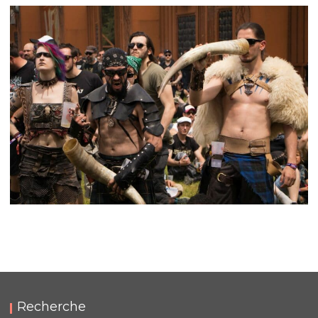
LC/DC #19 – HELLFEST – SAMEDI 29 JUIN 2024 –
PODCAST ET PHOTOS
,
,
,
2024-10-18
Festival
LC/DC
Numérique
,
Photos
Podcasts
HELLFEST 2019
,
,
2019-06-22
Festival
Numérique
Photos
Recherche