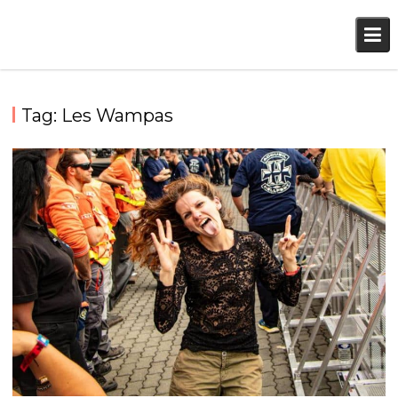
Skip
to
content
Tag:
Les Wampas