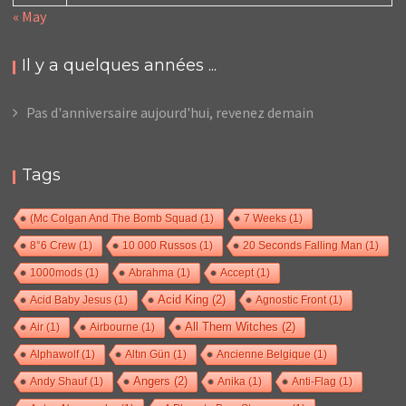
« May
Il y a quelques années ...
Pas d'anniversaire aujourd'hui, revenez demain
Tags
(Mc Colgan And The Bomb Squad
(1)
7 Weeks
(1)
8°6 Crew
(1)
10 000 Russos
(1)
20 Seconds Falling Man
(1)
1000mods
(1)
Abrahma
(1)
Accept
(1)
Acid Baby Jesus
(1)
Acid King
(2)
Agnostic Front
(1)
Air
(1)
Airbourne
(1)
All Them Witches
(2)
Alphawolf
(1)
Altın Gün
(1)
Ancienne Belgique
(1)
Andy Shauf
(1)
Angers
(2)
Anika
(1)
Anti-Flag
(1)