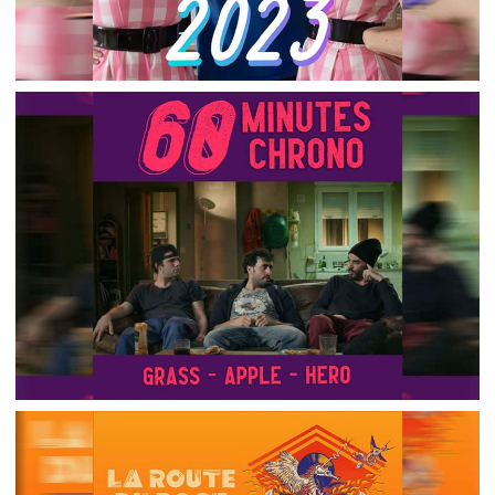
LA ROUTE DU ROCK 2023 (AVEC DES GUESTS DE
QUALITÉ)
,
,
2023-12-25
Festival
Listen Up And Bleed
,
,
Numérique
Photos
Podcasts
60MIN CHRONO – ALEX EST HEUREUX, ON A UN
SPONSOR DANS LES VIGNES DE ST EMILION
,
2023-11-24
60min chrono
Podcasts