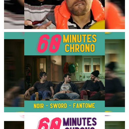
PODCAST À L’ARRACHE MAIS VRAIMENT À
L’ARRACHE PARTIE 1
,
2024-04-26
Listen Up And Bleed
Podcasts
60MIN CHRONO – JE N’ÉCOUTE QUE DU FLAC