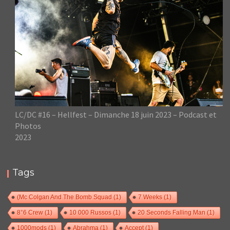
LC/DC #16 – Hellfest – Dimanche 18 juin 2023 – Podcast et
Photos
2023
Tags
(Mc Colgan And The Bomb Squad
(1)
7 Weeks
(1)
8°6 Crew
(1)
10 000 Russos
(1)
20 Seconds Falling Man
(1)
1000mods
(1)
Abrahma
(1)
Accept
(1)