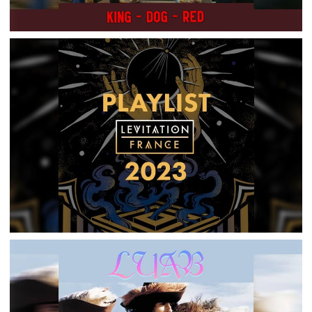
60MIN CHRONO – SOIT C’EST TOI QUI ARRIVAIT
PAS À DIRE LE NOM DU GROUPE, SOIT J’AVAIS
RIEN COMPRIS …
,
2023-06-13
60min chrono
Podcasts
LUAB #43 – LEVITATION 2023 – POINT SUR LA
PROGRAMMATION PAR WILLIAM ET FRANÇOIS
,
2023-05-15
Festival
Listen Up And Bleed