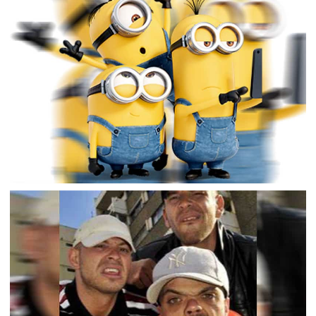
DU ROCK 2024 AVEC L’ÉQUIPE AU COMPLET
,
,
2024-07-21
Festival
Listen Up And Bleed
Podcasts
PODCAST À L’ARRACHE MAIS VRAIMENT À
L’ARRACHE PARTIE 2
,
2024-04-26
Listen Up And Bleed
Podcasts