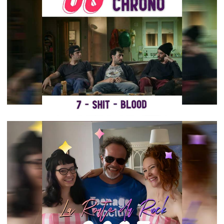
MOI MONSIEUR !!
,
2024-03-23
60min chrono
Podcasts
60MIN CHRONO – JE RETROUVE PLUS TON
MORCEAU, CA DEVAIT ÊTRE VACHEMENT
MAUVAIS
,
2024-02-09
60min chrono
Podcasts