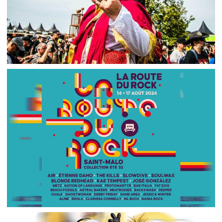
LC/DC #19 – HELLFEST – JEUDI 27 JUIN 2024 –
PODCAST ET PHOTOS
,
,
,
2024-10-04
Festival
LC/DC
Numérique
,
Photos
Podcasts
POINT SUR LA PROGRAMMATION DE LA ROUTE