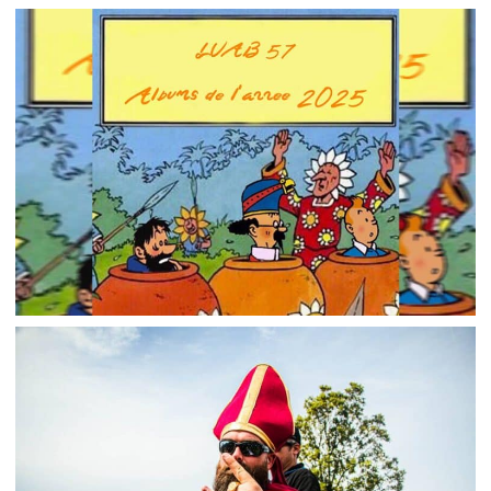
LUAB 58 – EST-CE HYGIÉNIQUE DE BAISER DANS
UNE PISCINE ?
,
2026-03-25
Listen Up And Bleed
Podcasts
LUAB 57 – ALBUMS DE L’ANNÉE 2025
,
2026-03-19
Listen Up And Bleed
Podcasts