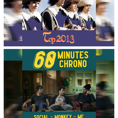
LUAB #42 – AH NON C’EST PAS DRAKE QUE JE
VOULAIS MAIS L’AUTRE TRUC MOINS MAUVAIS,
KANYE WEST !
2023-04-14
Listen Up And Bleed